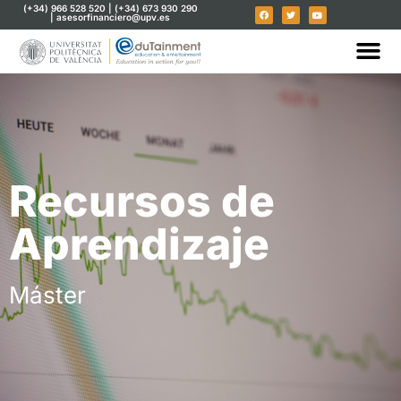
(+34) 966 528 520 | (+34) 673 930 290
| asesorfinanciero@upv.es
Recursos de
Aprendizaje
Máster