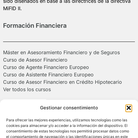
sido diseñados en base a las directrices de la directiva
MiFID II.
Formación Financiera
Máster en Asesoramiento Financiero y de Seguros
Curso de Asesor Financiero
Curso de Agente Financiero Europeo
Curso de Asistente Financiero Europeo
Curso de Asesor Financiero en Crédito Hipotecario
Ver todos los cursos
Poliformat >
Gestionar consentimiento
Para ofrecer las mejores experiencias, utilizamos tecnologías como las
Campus de Alcoy de la Universitat
cookies para almacenar y/o acceder a la información del dispositivo. El
Politècnica de València
consentimiento de estas tecnologías nos permitirá procesar datos como
el comportamiento de navegación o las identificaciones únicas en este