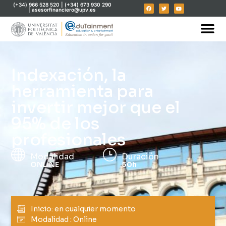
(+34) 966 528 520 | (+34) 673 930 290
| asesorfinanciero@upv.es
Indexación, la
herramienta para
invertir mejor que el
95% de los
profesionales
Modalidad
Duración
ONLINE
50h
Inicio: en cualquier momento
Modalidad : Online