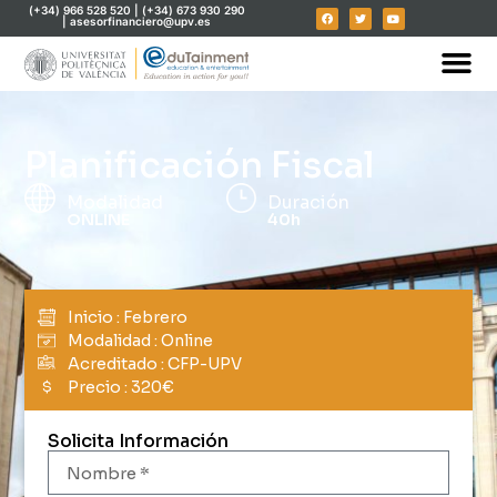
(+34) 966 528 520 | (+34) 673 930 290
| asesorfinanciero@upv.es
Planificación Fiscal
Modalidad
Duración
ONLINE
40h
Inicio : Febrero
Modalidad : Online
Acreditado : CFP-UPV
Precio : 320€
$
Solicita Información