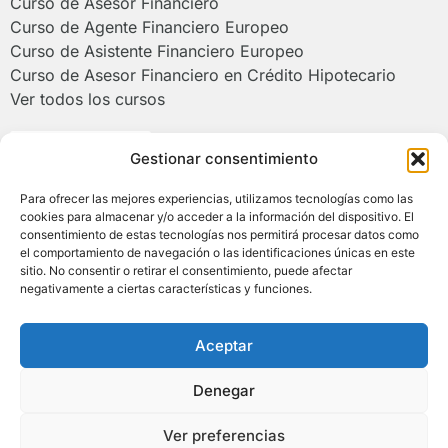
Curso de Asesor Financiero
Curso de Agente Financiero Europeo
Curso de Asistente Financiero Europeo
Curso de Asesor Financiero en Crédito Hipotecario
Ver todos los cursos
Poliformat >
Gestionar consentimiento
Para ofrecer las mejores experiencias, utilizamos tecnologías como las
Campus de Alcoy de la Universitat
cookies para almacenar y/o acceder a la información del dispositivo. El
Politècnica de València
consentimiento de estas tecnologías nos permitirá procesar datos como
el comportamiento de navegación o las identificaciones únicas en este
sitio. No consentir o retirar el consentimiento, puede afectar
(+34) 966 528 520 | (+34) 673 930 290
negativamente a ciertas características y funciones.
asesorfinanciero@upv.es
Plaza Ferrándiz y Carbonell, s/n 03801 Alcoy
Aceptar
(Alicante)
Denegar
© COPYRIGHT 2026 AFE. TODOS LOS DERECHOS
RESERVADOS.
Ver preferencias