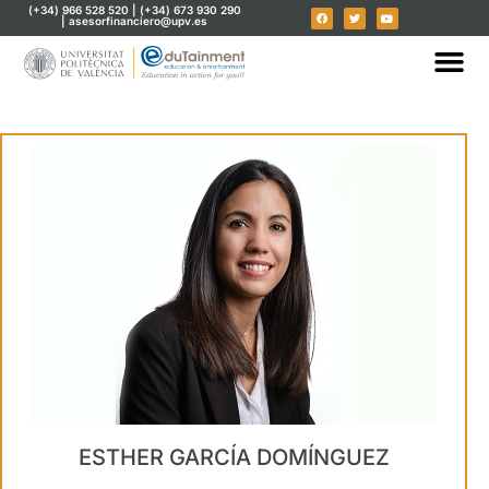
(+34) 966 528 520 | (+34) 673 930 290
| asesorfinanciero@upv.es
ESTHER GARCÍA DOMÍNGUEZ