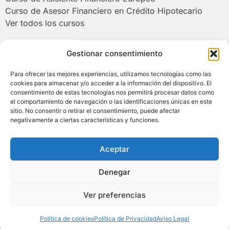
Curso de Asesor Financiero en Crédito Hipotecario
Ver todos los cursos
Poliformat >
Gestionar consentimiento
Para ofrecer las mejores experiencias, utilizamos tecnologías como las
Campus de Alcoy de la Universitat
cookies para almacenar y/o acceder a la información del dispositivo. El
Politècnica de València
consentimiento de estas tecnologías nos permitirá procesar datos como
el comportamiento de navegación o las identificaciones únicas en este
sitio. No consentir o retirar el consentimiento, puede afectar
negativamente a ciertas características y funciones.
(+34) 966 528 520 | (+34) 673 930 290
asesorfinanciero@upv.es
Plaza Ferrándiz y Carbonell, s/n 03801 Alcoy
Aceptar
(Alicante)
Denegar
© COPYRIGHT 2026 AFE. TODOS LOS DERECHOS
RESERVADOS.
Ver preferencias
Política de Cookies
|
Política de Privacidad
|
Aviso Legal
|
Contacto
Política de cookies
Política de Privacidad
Aviso Legal