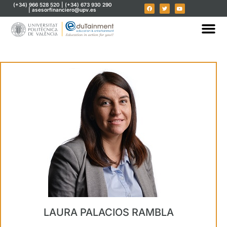
(+34) 966 528 520 | (+34) 673 930 290
| asesorfinanciero@upv.es
LAURA PALACIOS RAMBLA