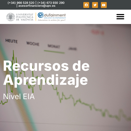
(+34) 966 528 520 | (+34) 673 930 290
| asesorfinanciero@upv.es
Recursos de
Aprendizaje
Nivel EIA