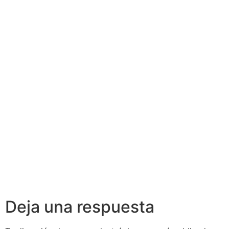
Actualización
Actualización
de
de
Conocimientos
Conocimientos
en Crédito
en Asesoría
Inmobiliario
Financiera
Deja una respuesta