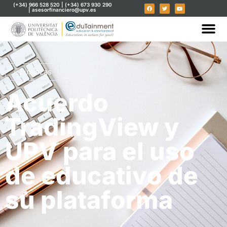
(+34) 966 528 520 | (+34) 673 930 290
| asesorfinanciero@upv.es
Finanzas
Acuerdo
TradingView y
UPV para el uso
de educativo de
su plataforma