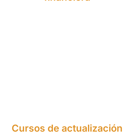
Máster
Curso
de
Curso
de
Asistente
Asesor
de
Agente
Financier
Financiero
Asesor
Financiero
Europeo
y de
Financiero
Europeo
Seguros
Cursos de actualización