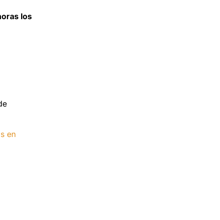
horas los
de
s en