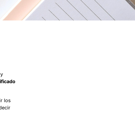
 y
ificado
r los
decir