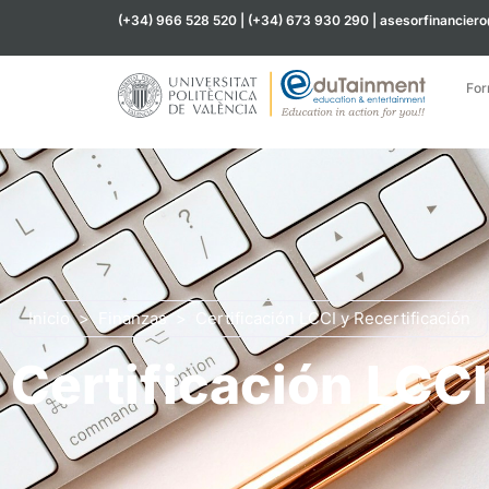
(+34) 966 528 520 | (+34) 673 930 290 | asesorfinancier
For
Inicio
>
Finanzas
>
Certificación LCCI y Recertificación
Certificación LCCI