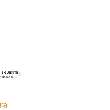
SIGUIENTE
Nuevo régimen legal de las empresas de servicio de Inversión y demás entidades que prestan servicios de inversión
ra