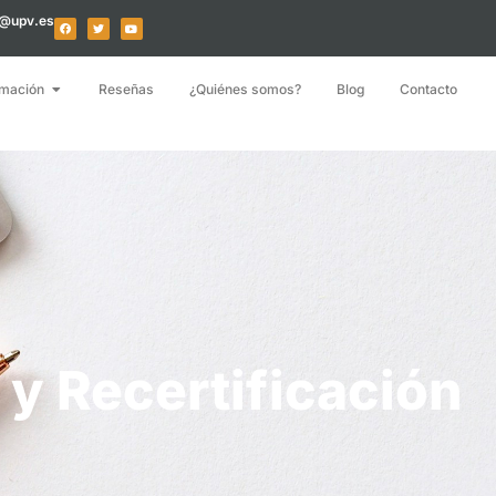
o@upv.es
mación
Reseñas
¿Quiénes somos?
Blog
Contacto
 y Recertificación