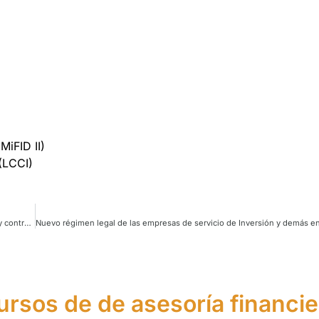
(MiFID II)
(LCCI)
Normas de conducta del asesor financiero: Clientes minoristas, profesionales y contrapartes elegibles
ursos de de asesoría financie