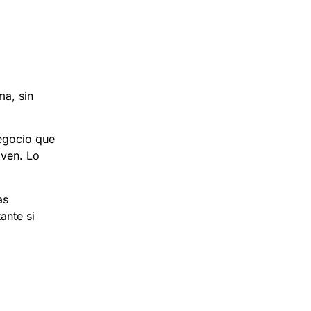
ma, sin
egocio que
lven. Lo
as
ante si