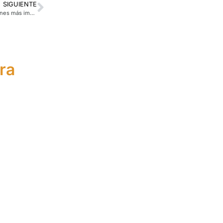
SIGUIENTE
Cuando el dinero llega de golpe: lo que nadie te enseña sobre las decisiones más importantes de tu vida (Parte 2 de 2)
ra
te
Asistente Financiero
peo
Europeo