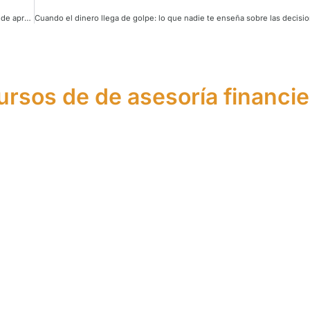
La Jornada Cultura Inversión reúne a estudiantes y profesionales en una tarde de aprendizaje financiero
ursos de de asesoría financie
urso de Asesor
Curso de Agen
Financiero
Financiero Euro