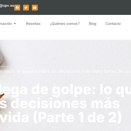
o@upv.es
mación
Reseñas
¿Quiénes somos?
Blog
Contacto
ue nadie te enseña sobre las decisiones más importantes de tu v
lega de golpe: lo q
as decisiones más
vida (Parte 1 de 2)