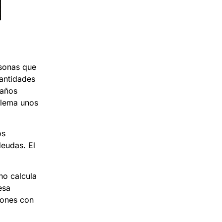
rsonas que
cantidades
 años
oblema unos
os
deudas. El
no calcula
esa
iones con