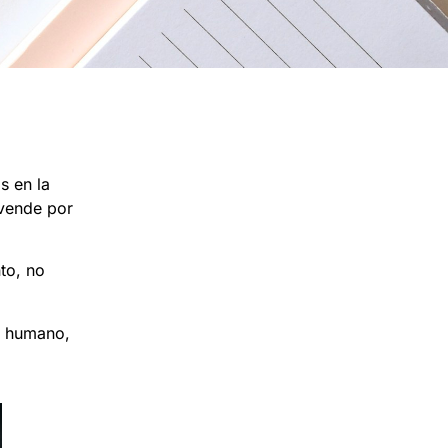
s en la
 vende por
to, no
o humano,