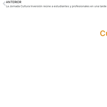
ANTERIOR
C
Máster de Asesor
C
Financiero y de
Seguros