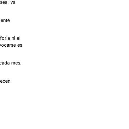
sea, va
mente
oria ni el
ivocarse es
 cada mes.
recen