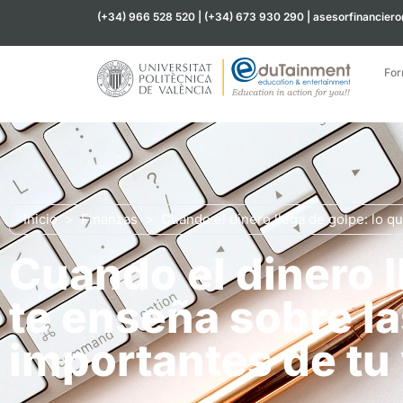
(+34) 966 528 520 | (+34) 673 930 290 | asesorfinancier
For
Inicio
>
Finanzas
>
Cuando el dinero llega de golpe: lo q
Cuando el dinero l
te enseña sobre l
importantes de tu 