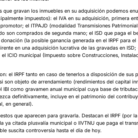
tos que gravan los inmuebles en su adquisición podemos en
cipalmente impuestos): el IVA en su adquisición, primera en
l promotor; el ITPAJD (modalidad Transmisiones Patrimonia
do son comprados de segunda mano; el ISD que paga el ben
e donación (la posible ganancia generada en el IRPF para el
uirente en una adquisición lucrativa de las gravadas en ISD;
 el ICIO municipal (Impuesto sobre Construcciones, Instala
on: el IRPF tanto en caso de tenerlos a disposición de sus p
si son objeto de arrendamiento (rendimientos del capital in
el IBI como gravamen anual municipal cuya base de tributac
ezca definitivamente, incluye en el patrimonio del contribuy
l, en general).
estos que aparecen para gravarla. Destacan el IRPF (por la
la ya citada plusvalía municipal o IIVTNU que paga el trans
e suscita controversia hasta el día de hoy.