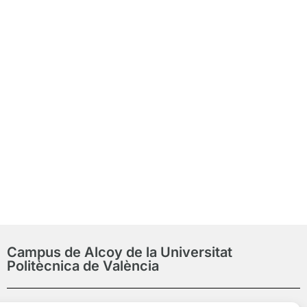
zación de
s en Asesoría
nciera
Campus de Alcoy de la Universitat
Politècnica de València