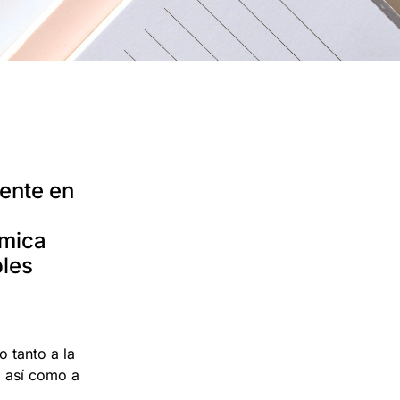
mente en
ómica
bles
o tanto a la
, así como a