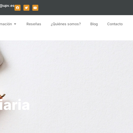
o@upv.es
mación
Reseñas
¿Quiénes somos?
Blog
Contacto
iaria