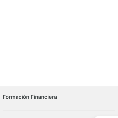
ción de
Actuali
 en Crédito
Conocimiento
ario
Fina
Formación Financiera