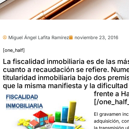
Miguel Ángel Lafita Ramírez
noviembre 23, 2016
[one_half]
La fiscalidad inmobiliaria es de las m
cuanto a recaudación se refiere. Num
titularidad inmobiliaria bajo dos pre
que la misma manifiesta y la dificulta
frente a H
[/one_half
El gravamen incl
adquisición, co
la transmisión u