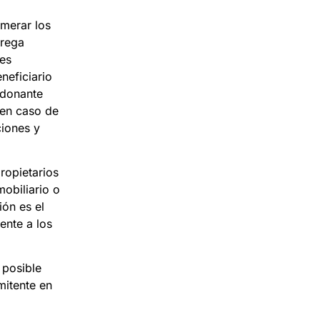
umerar los
trega
les
eficiario
 donante
 en caso de
ciones y
ropietarios
mobiliario o
ión es el
ente a los
 posible
mitente en