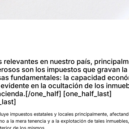
ás relevantes en nuestro país, principal
erosos son los impuestos que gravan la
misas fundamentales: la capacidad econ
d evidente en la ocultación de los inmue
acienda.[/one_half] [one_half_last]
_last]
uye impuestos estatales y locales principalmente, afectand
mo a la mera tenencia y a la explotación de tales inmuebles
lterior de los mismos.