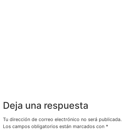
Actualización
Actualización
de
de
Conocimientos
Conocimientos
en Crédito
en Asesoría
Inmobiliario
Financiera
Deja una respuesta
Tu dirección de correo electrónico no será publicada.
Los campos obligatorios están marcados con
*