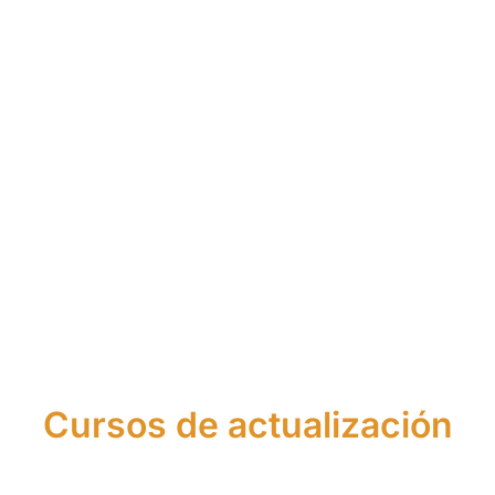
Máster
Curso
de
Curso
de
Asistente
Asesor
de
Agente
Financier
Financiero
Asesor
Financiero
Europeo
y de
Financiero
Europeo
Seguros
Cursos de actualización