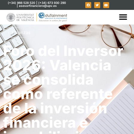
(+34) 966 528 520 | (+34) 673 930 290
| asesorfinanciero@upv.es
Finanzas
Foro del Inversor
2026: Valencia
se consolida
como referente
de la inversión
financiera e