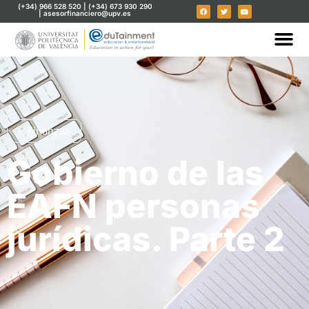
(+34) 966 528 520 | (+34) 673 930 290
| asesorfinanciero@upv.es
Finanzas
Gobierno de las
EAFN personas
jurídicas. Parte 2