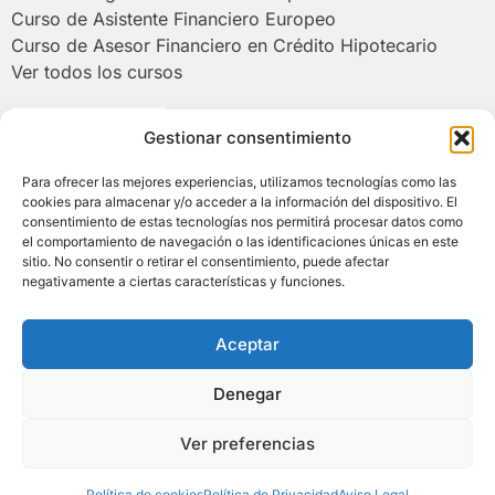
Curso de Asistente Financiero Europeo
Curso de Asesor Financiero en Crédito Hipotecario
Ver todos los cursos
Poliformat >
Gestionar consentimiento
Para ofrecer las mejores experiencias, utilizamos tecnologías como las
Campus de Alcoy de la Universitat
cookies para almacenar y/o acceder a la información del dispositivo. El
Politècnica de València
consentimiento de estas tecnologías nos permitirá procesar datos como
el comportamiento de navegación o las identificaciones únicas en este
sitio. No consentir o retirar el consentimiento, puede afectar
(+34) 966 528 520 | (+34) 673 930 290
negativamente a ciertas características y funciones.
asesorfinanciero@upv.es
Plaza Ferrándiz y Carbonell, s/n 03801 Alcoy
Aceptar
(Alicante)
Denegar
© COPYRIGHT 2026 AFE. TODOS LOS DERECHOS
RESERVADOS.
Ver preferencias
Política de Cookies
|
Política de Privacidad
|
Aviso Legal
|
Contacto
Política de cookies
Política de Privacidad
Aviso Legal