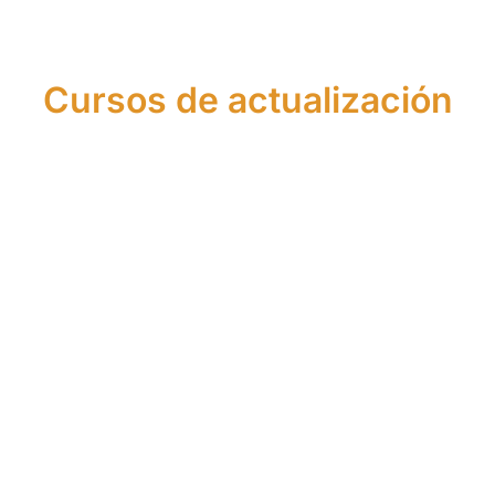
Cursos de actualización
Actualización
Actualización
de
de
Conocimientos
Conocimientos
en Crédito
en Asesoría
Inmobiliario
Financiera