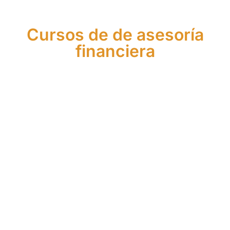
Cursos de de asesoría
financiera
Máster
Curso
de
Curso
de
Asistente
Asesor
de
Agente
Financier
Financiero
Asesor
Financiero
Europeo
y de
Financiero
Europeo
Seguros