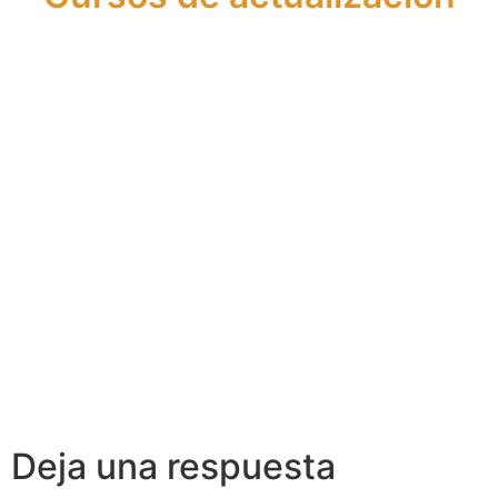
Actualización
Actualización
de
de
Conocimientos
Conocimientos
en Crédito
en Asesoría
Inmobiliario
Financiera
Deja una respuesta