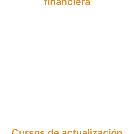
financiera
Máster
Curso
de
Curso
de
Asistente
Asesor
de
Agente
Financier
Financiero
Asesor
Financiero
Europeo
y de
Financiero
Europeo
Seguros
Cursos de actualización