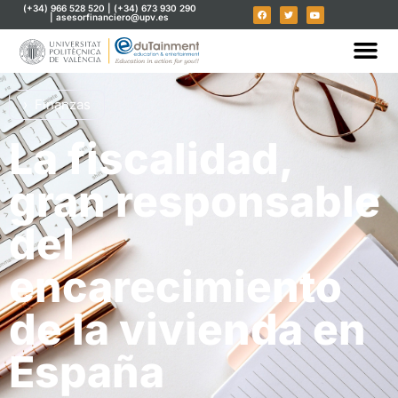
(+34) 966 528 520 | (+34) 673 930 290
| asesorfinanciero@upv.es
Finanzas
La fiscalidad,
gran responsable
del
encarecimiento
de la vivienda en
España