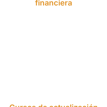
financiera
Máster
Curso
de
Curso
de
Asistente
Asesor
de
Agente
Financier
Financiero
Asesor
Financiero
Europeo
y de
Financiero
Europeo
Seguros