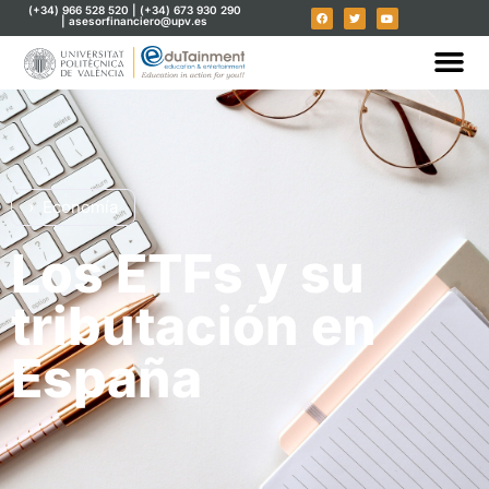
(+34) 966 528 520 | (+34) 673 930 290
| asesorfinanciero@upv.es
Economía
Los ETFs y su
tributación en
España