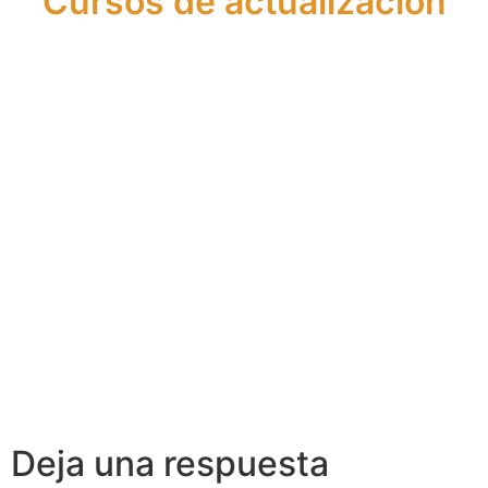
Cursos de actualización
Actualización
Actualización
de
de
Conocimientos
Conocimientos
en Crédito
en Asesoría
Inmobiliario
Financiera
Deja una respuesta