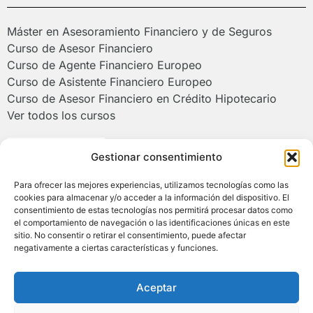
Máster en Asesoramiento Financiero y de Seguros
Curso de Asesor Financiero
Curso de Agente Financiero Europeo
Curso de Asistente Financiero Europeo
Curso de Asesor Financiero en Crédito Hipotecario
Ver todos los cursos
Poliformat >
Gestionar consentimiento
Para ofrecer las mejores experiencias, utilizamos tecnologías como las
Campus de Alcoy de la Universitat
cookies para almacenar y/o acceder a la información del dispositivo. El
Politècnica de València
consentimiento de estas tecnologías nos permitirá procesar datos como
el comportamiento de navegación o las identificaciones únicas en este
sitio. No consentir o retirar el consentimiento, puede afectar
(+34) 966 528 520 | (+34) 673 930 290
negativamente a ciertas características y funciones.
asesorfinanciero@upv.es
Plaza Ferrándiz y Carbonell, s/n 03801 Alcoy
Aceptar
(Alicante)