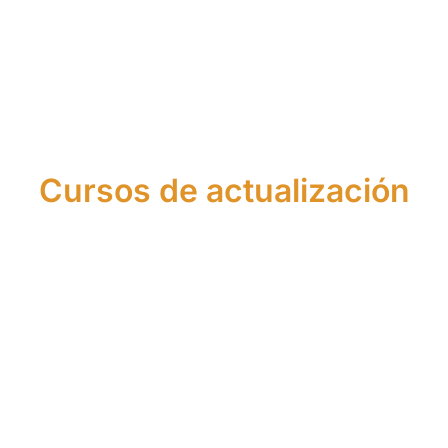
Seguros
Cursos de actualización
Actualización
Actualización
de
de
Conocimientos
Conocimientos
en Crédito
en Asesoría
Inmobiliario
Financiera