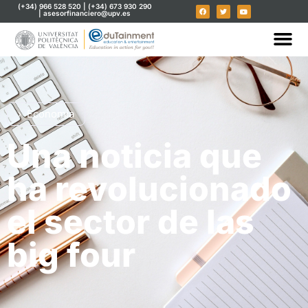
(+34) 966 528 520 | (+34) 673 930 290
| asesorfinanciero@upv.es
Economía
Una noticia que
ha revolucionado
el sector de las
big four