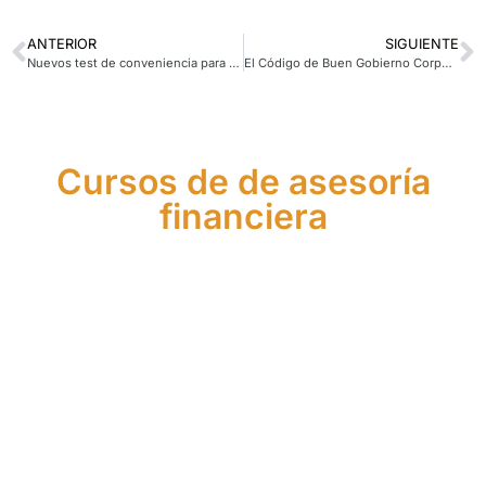
ANTERIOR
SIGUIENTE
Nuevos test de conveniencia para proteger al inversor
El Código de Buen Gobierno Corporativo de las sociedades cotizadas
Cursos de de asesoría
financiera
Máster
Curso
de
Curso
de
Asistente
Asesor
de
Agente
Financier
Financiero
Asesor
Financiero
Europeo
y de
Financiero
Europeo