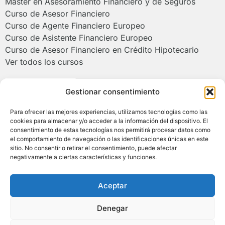
Máster en Asesoramiento Financiero y de Seguros
Curso de Asesor Financiero
Curso de Agente Financiero Europeo
Curso de Asistente Financiero Europeo
Curso de Asesor Financiero en Crédito Hipotecario
Ver todos los cursos
Poliformat >
Gestionar consentimiento
Para ofrecer las mejores experiencias, utilizamos tecnologías como las
Campus de Alcoy de la Universitat
cookies para almacenar y/o acceder a la información del dispositivo. El
Politècnica de València
consentimiento de estas tecnologías nos permitirá procesar datos como
el comportamiento de navegación o las identificaciones únicas en este
sitio. No consentir o retirar el consentimiento, puede afectar
negativamente a ciertas características y funciones.
(+34) 966 528 520 | (+34) 673 930 290
asesorfinanciero@upv.es
Plaza Ferrándiz y Carbonell, s/n 03801 Alcoy
Aceptar
(Alicante)
Denegar
© COPYRIGHT 2026 AFE. TODOS LOS DERECHOS