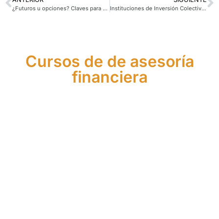
¿Futuros u opciones? Claves para acertar con la elección
Instituciones de Inversión Colectiva (IIC): ventajas para el ahorrador
Cursos de de asesoría
financiera
Máster
Curso
de
Curso
de
Asistente
Asesor
de
Agente
Financier
Financiero
Asesor
Financiero
Europeo
y de
Financiero
Europeo
Seguros