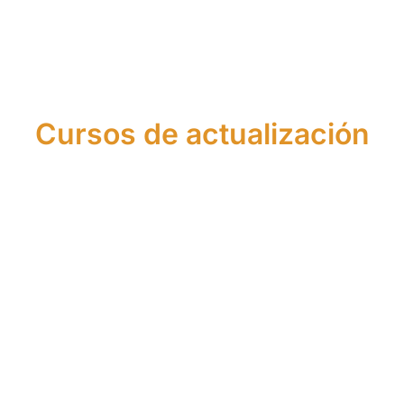
Cursos de actualización
Actualización
Actualización
de
de
Conocimientos
Conocimientos
en Crédito
en Asesoría
Inmobiliario
Financiera