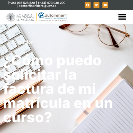
(+34) 966 528 520 | (+34) 673 930 290
| asesorfinanciero@upv.es
Formación
¿Cómo puedo
solicitar la
factura de mi
matrícula en un
curso?