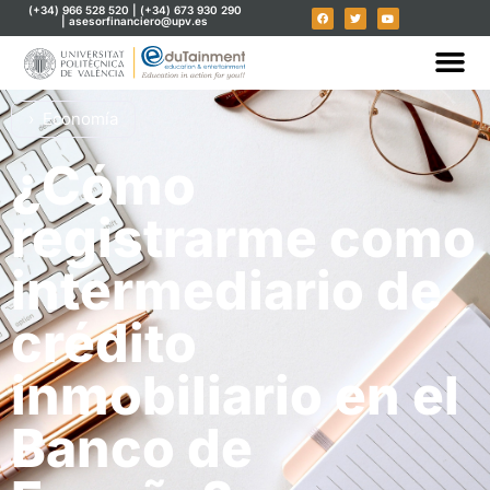
(+34) 966 528 520 | (+34) 673 930 290
| asesorfinanciero@upv.es
Economía
¿Cómo
registrarme como
intermediario de
crédito
inmobiliario en el
Banco de