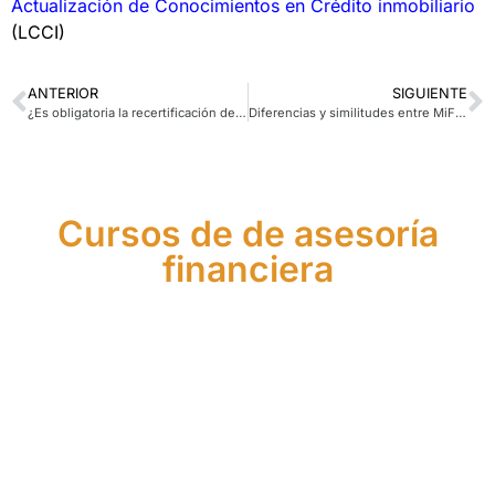
Actualización de Conocimientos en Crédito inmobiliario
(LCCI)
ANTERIOR
SIGUIENTE
¿Es obligatoria la recertificación de la formación LCCI?
Diferencias y similitudes entre MiFID II y MiFIR
Cursos de de asesoría
financiera
Máster
Curso
de
Curso
de
Asistente
Asesor
de
Agente
Financier
Financiero
Asesor