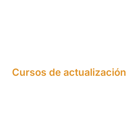
Financiero
Europeo
y de
Financiero
Europeo
Seguros
Cursos de actualización
Actualización
Actualización
de
de
Conocimientos
Conocimientos