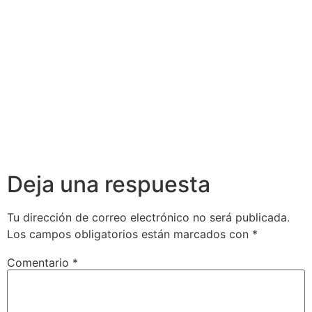
de
de
Conocimientos
Conocimientos
en Crédito
en Asesoría
Inmobiliario
Financiera
Deja una respuesta
Tu dirección de correo electrónico no será publicada.
Los campos obligatorios están marcados con
*
Comentario
*