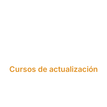
de
Curso
de
Asistente
Asesor
de
Agente
Financier
Financiero
Asesor
Financiero
Europeo
y de
Financiero
Europeo
Seguros
Cursos de actualización
Actualización
Actualización