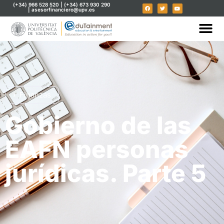
(+34) 966 528 520 | (+34) 673 930 290
| asesorfinanciero@upv.es
Finanzas
Gobierno de las
EAFN personas
jurídicas. Parte 5