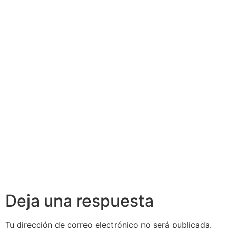
Actualización
Actualización
de
de
Conocimientos
Conocimientos
en Crédito
en Asesoría
Inmobiliario
Financiera
Deja una respuesta
Tu dirección de correo electrónico no será publicada.