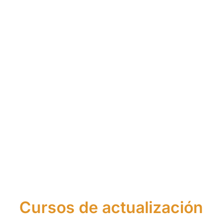
Máster
Curso
de
Curso
de
Asistente
Asesor
de
Agente
Financier
Financiero
Asesor
Financiero
Europeo
y de
Financiero
Europeo
Seguros
Cursos de actualización