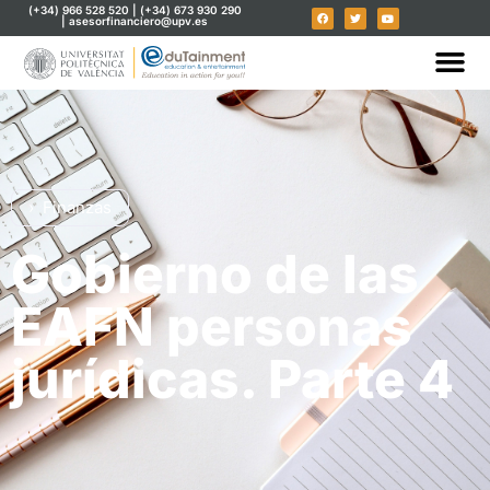
(+34) 966 528 520 | (+34) 673 930 290
| asesorfinanciero@upv.es
Finanzas
Gobierno de las
EAFN personas
jurídicas. Parte 4