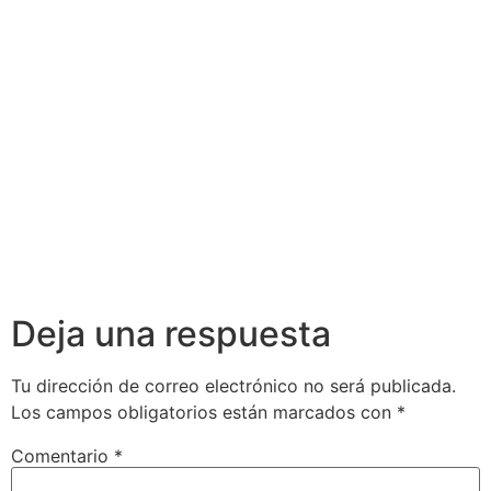
Actualización
Actualización
de
de
Conocimientos
Conocimientos
en Crédito
en Asesoría
Inmobiliario
Financiera
Deja una respuesta
Tu dirección de correo electrónico no será publicada.
Los campos obligatorios están marcados con
*
Comentario
*