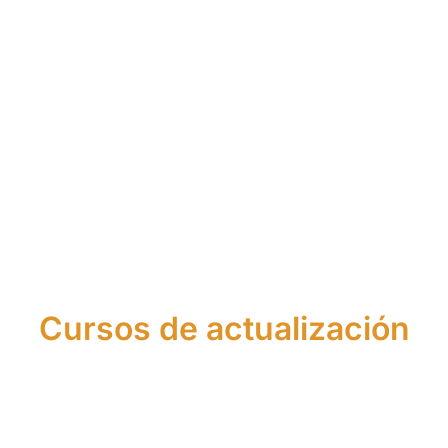
Máster
Curso
de
Curso
de
Asistente
Asesor
de
Agente
Financier
Financiero
Asesor
Financiero
Europeo
y de
Financiero
Europeo
Seguros
Cursos de actualización