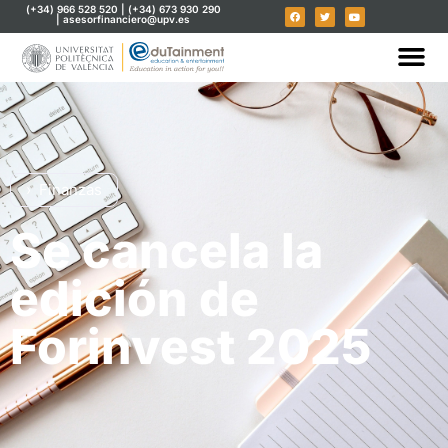
(+34) 966 528 520 | (+34) 673 930 290
| asesorfinanciero@upv.es
Finanzas
Se cancela la
edición de
Forinvest 2025