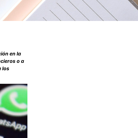
ión en la
ncieros o a
 los