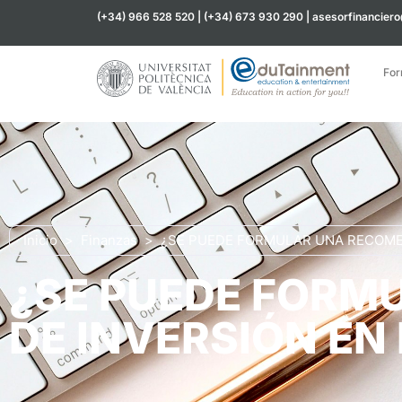
(+34) 966 528 520 | (+34) 673 930 290 | asesorfinancier
For
Inicio
>
Finanzas
>
¿SE PUEDE FORMULAR UNA RECOMEN
¿SE PUEDE FORM
DE INVERSIÓN EN