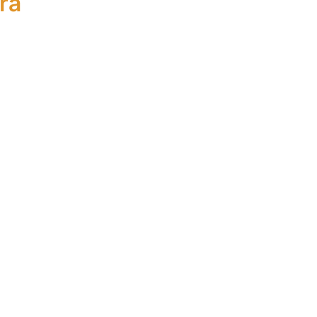
ra
te
Asistente Financiero
peo
Europeo