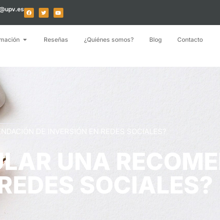
o@upv.es
mación
Reseñas
¿Quiénes somos?
Blog
Contacto
DACIÓN DE INVERSIÓN EN REDES SOCIALES?
ULAR UNA RECOM
 REDES SOCIALES?