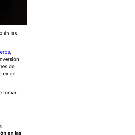
bién las
ieros
,
inversión
ones de
e exige
de tomar
el
ón en las